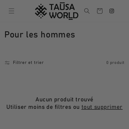
et
Follow us
passer
Panier
on
au
contenu
Instagram
C
Pour les hommes
o
l
Filtrer et trier
0 produit
l
e
c
Aucun produit trouvé
t
Utiliser moins de filtres ou
tout supprimer
i
o