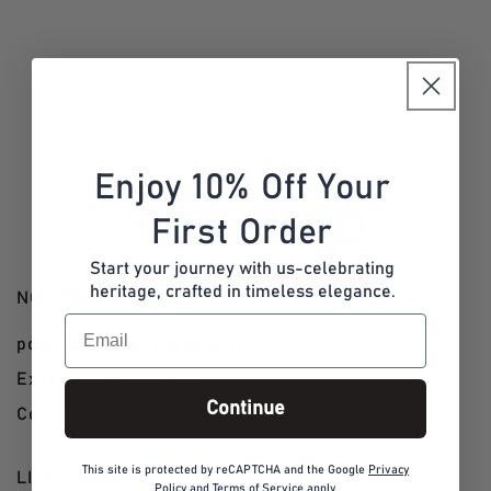
n
:
Enjoy 10% Off Your
First Order
Start your journey with us-celebrating
heritage, crafted in timeless elegance.
NOS POLITIQUES
Email
politique de confidentialité
Expédition et retours
Continue
Conditions d'utilisation
This site is protected by reCAPTCHA and the Google
Privacy
LIENS RAPIDES
Policy
and
Terms of Service
apply.